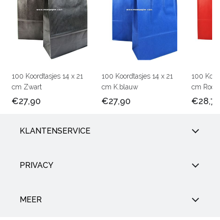
100 Koordtasjes 14 x 21
100 Koordtasjes 14 x 21
100 Koord
cm Zwart
cm K.blauw
cm Rood
€27,90
€27,90
€28,7
KLANTENSERVICE
PRIVACY
MEER