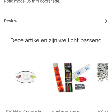
Rond model 35 mm doorsnede.
Reviews
Deze artikelen zijn wellicht passend
500 Etiket Voor Moeder
Etiket eigen naam
100 Kerst