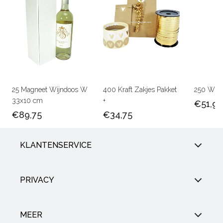
25 Magneet Wijndoos W
400 Kraft Zakjes Pakket
250 Wijn
33x10 cm
+
€51,95
€89,75
€34,75
KLANTENSERVICE
PRIVACY
MEER