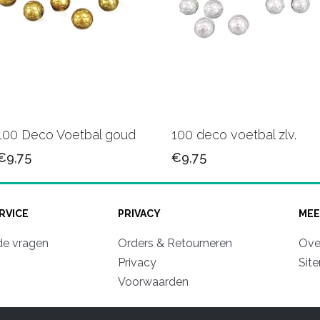
100 Deco Voetbal goud
100 deco voetbal zlv.
€9,75
€9,75
RVICE
PRIVACY
MEE
de vragen
Orders & Retourneren
Ove
Privacy
Sit
Voorwaarden