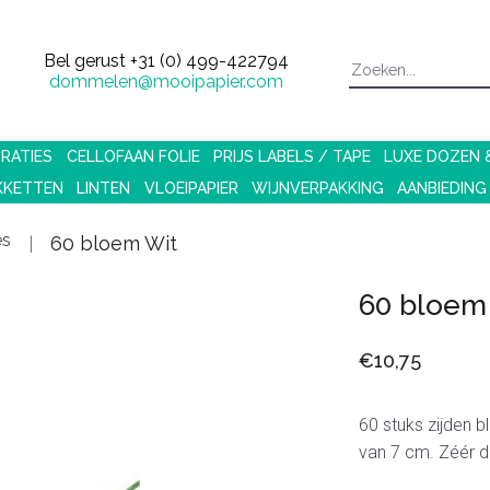
Bel gerust
+31 (0) 499-422794
dommelen@mooipapier.com
RATIES
CELLOFAAN FOLIE
PRIJS LABELS / TAPE
LUXE DOZEN
KKETTEN
LINTEN
VLOEIPAPIER
WIJNVERPAKKING
AANBIEDING
es
60 bloem Wit
60 bloem
€10,75
60 stuks zijden 
van 7 cm. Zéér d