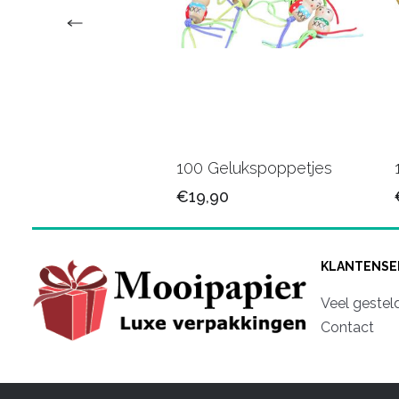
veertjes lila
100 Gelukspoppetjes
90
€19,90
KLANTENSE
Veel gestel
Contact