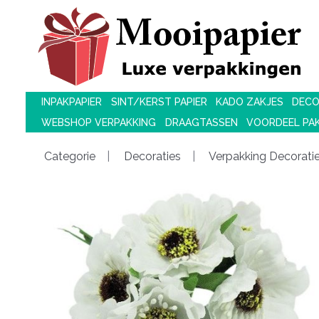
INPAKPAPIER
SINT/KERST PAPIER
KADO ZAKJES
DECO
WEBSHOP VERPAKKING
DRAAGTASSEN
VOORDEEL PA
Categorie
Decoraties
Verpakking Decorati