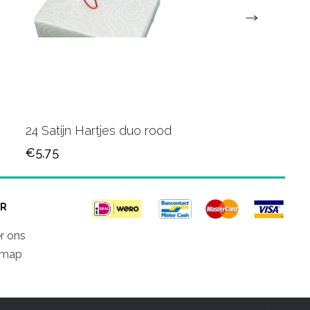
24 Satijn Hartjes duo rood
60 Bloem roze
€5,75
€10,75
R
r ons
emap