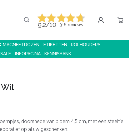
9.2/10
316 reviews
 & MAGNEETDOZEN
ETIKETTEN
ROLHOUDERS
 SALE
INFOPAGINA
KENNISBANK
 Wit
bloempjes, doorsnede van bloem 4,5 cm, met een steeltje
ecoratief op al uw geschenken.