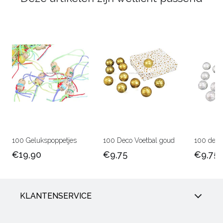
100 Gelukspoppetjes
100 Deco Voetbal goud
100 deco 
€19,90
€9,75
€9,75
KLANTENSERVICE