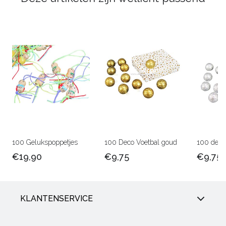
100 Gelukspoppetjes
100 Deco Voetbal goud
100 deco 
€19,90
€9,75
€9,75
KLANTENSERVICE