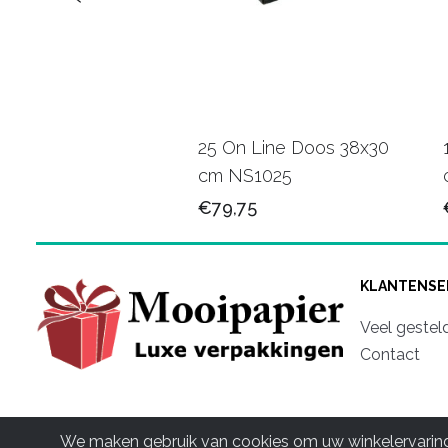
oly webshop tas
25 On Line Doos 38x30
2 cm VZQ030
cm NS1025
50
€79,75
KLANTENSE
Veel gestel
Contact
We maken gebruik van cookies om uw winkelervaring