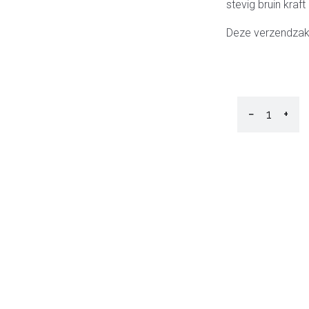
stevig bruin kraft
Deze verzendzakk
−
+