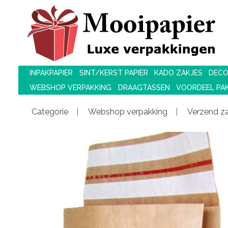
INPAKPAPIER
SINT/KERST PAPIER
KADO ZAKJES
DECO
WEBSHOP VERPAKKING
DRAAGTASSEN
VOORDEEL PA
Categorie
Webshop verpakking
Verzend z