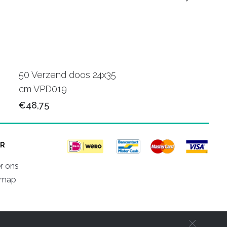
50 Verzend doos 24x35
250 Poly verzendza
cm VPD019
40x30 cm VZQ013
€48,75
€68,75
R
r ons
emap
d