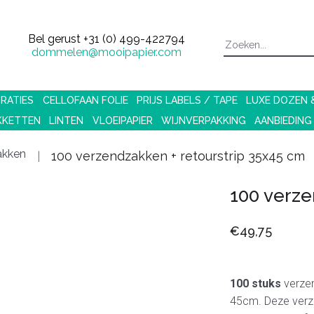
Bel gerust
+31 (0) 499-422794
dommelen@mooipapier.com
RATIES
CELLOFAAN FOLIE
PRIJS LABELS / TAPE
LUXE DOZEN
KKETTEN
LINTEN
VLOEIPAPIER
WIJNVERPAKKING
AANBIEDING
akken
100 verzendzakken + retourstrip 35x45 cm
100 verze
€49,75
100 stuks
verze
45cm. Deze verz