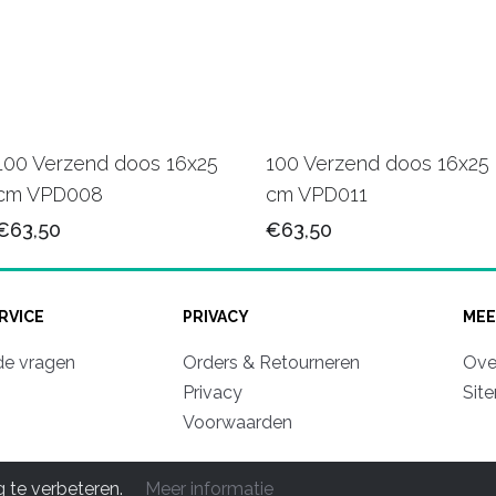
100 Verzend doos 16x25
100 Verzend doos 16x25
cm VPD008
cm VPD011
€63,50
€63,50
RVICE
PRIVACY
MEE
de vragen
Orders & Retourneren
Ove
Privacy
Sit
Voorwaarden
© 2011-2026 Mooipapier luxe Verpakkingen. All rights reserve
 te verbeteren.
Meer informatie