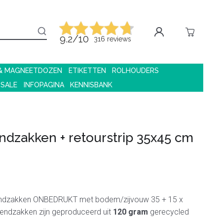
9.2/10
316 reviews
 & MAGNEETDOZEN
ETIKETTEN
ROLHOUDERS
 SALE
INFOPAGINA
KENNISBANK
ndzakken + retourstrip 35x45 cm
ndzakken ONBEDRUKT met bodem/zijvouw 35 + 15 x
endzakken zijn geproduceerd uit
120 gram
gerecycled