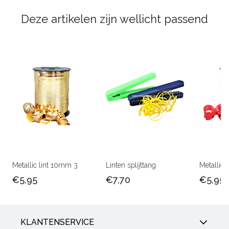
Deze artikelen zijn wellicht passend
Metallic lint 10mm 3
Linten splijttang
Metallic 
€5,95
€7,70
€5,95
KLANTENSERVICE