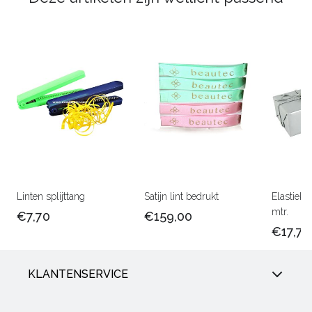
Linten splijttang
Satijn lint bedrukt
Elastiek 
mtr.
€7,70
€159,00
€17,75
KLANTENSERVICE