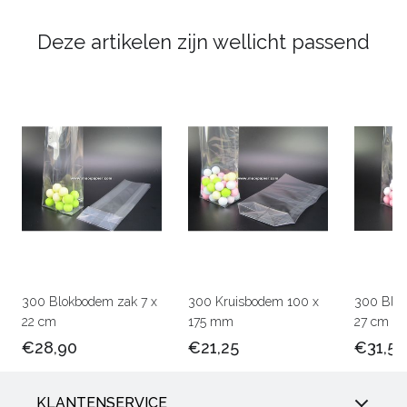
Deze artikelen zijn wellicht passend
300 Blokbodem zak 7 x
300 Kruisbodem 100 x
300 Blok
22 cm
175 mm
27 cm
€28,90
€21,25
€31,50
KLANTENSERVICE