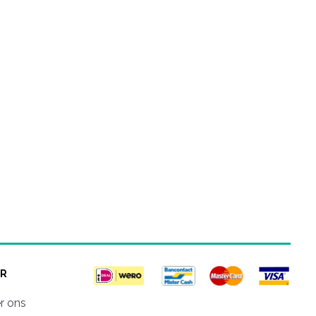
R
r ons