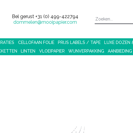
Bel gerust
+31 (0) 499-422794
dommelen@mooipapier.com
RATIES
CELLOFAAN FOLIE
PRIJS LABELS / TAPE
LUXE DOZEN
KKETTEN
LINTEN
VLOEIPAPIER
WIJNVERPAKKING
AANBIEDING