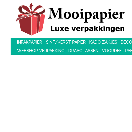
INPAKPAPIER
SINT/KERST PAPIER
KADO ZAKJES
DECO
WEBSHOP VERPAKKING
DRAAGTASSEN
VOORDEEL PA