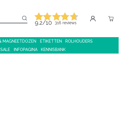
9.2/10
316 reviews
 & MAGNEETDOZEN
ETIKETTEN
ROLHOUDERS
 SALE
INFOPAGINA
KENNISBANK