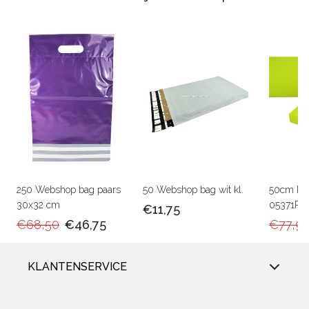
250 Webshop bag paars
50 Webshop bag wit kl.
50cm Ka
30x32 cm
05371RU
€11,75
€68,50
€46,75
€77,9
KLANTENSERVICE