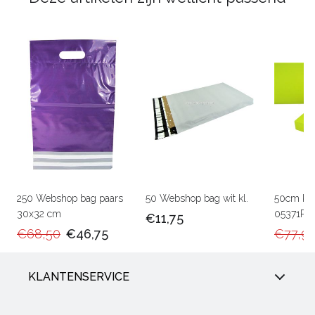
250 Webshop bag paars
50 Webshop bag wit kl.
50cm Ka
30x32 cm
05371RU
€11,75
€68,50
€46,75
€77,9
KLANTENSERVICE