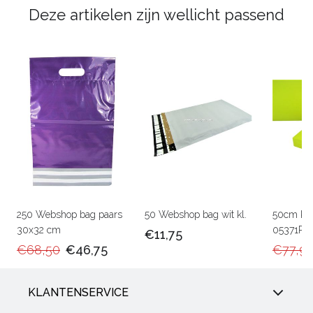
Deze artikelen zijn wellicht passend
250 Webshop bag paars
50 Webshop bag wit kl.
50cm Ka
30x32 cm
05371RU
€11,75
€68,50
€46,75
€77,9
KLANTENSERVICE