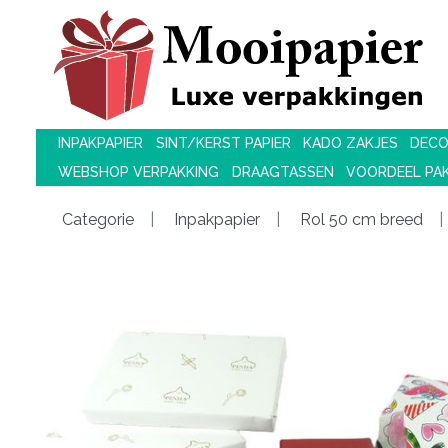
INPAKPAPIER
SINT/KERST PAPIER
KADO ZAKJES
DECO
WEBSHOP VERPAKKING
DRAAGTASSEN
VOORDEEL PA
Categorie
Inpakpapier
Rol 50 cm breed