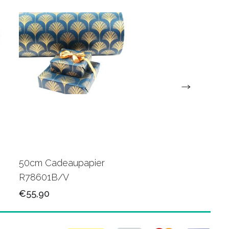
50cm Cadeaupapier
50cm Luxe papier
R78601B/V
R80501M/V
€55,90
€78,50