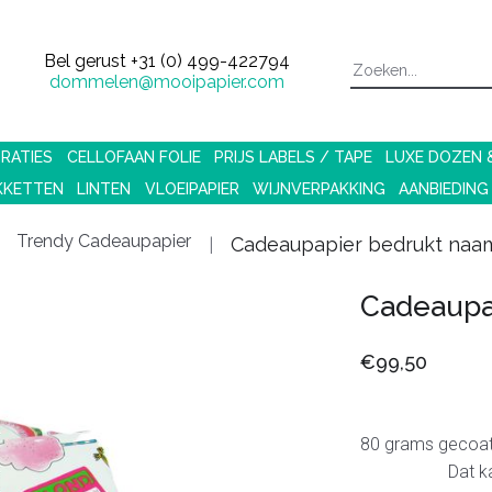
Bel gerust
+31 (0) 499-422794
dommelen@mooipapier.com
RATIES
CELLOFAAN FOLIE
PRIJS LABELS / TAPE
LUXE DOZEN
KKETTEN
LINTEN
VLOEIPAPIER
WIJNVERPAKKING
AANBIEDING
Trendy Cadeaupapier
Cadeaupapier bedrukt naa
Cadeaupa
€99,50
80 grams geco
Dat kan a