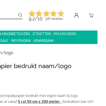
9.2/10
316 reviews
 & MAGNEETDOZEN
ETIKETTEN
ROLHOUDERS
 SALE
INFOPAGINA
KENNISBANK
m/logo
pier bedrukt naam/logo
ated inpakpapier bedrukt met eigen naam & logo.
l vanaf
5 rol 50 cm x 200 meter.
bedrukken kan t/m