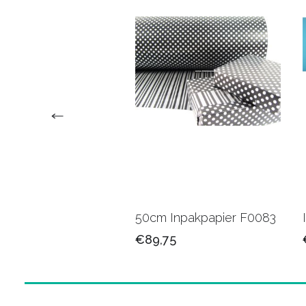
upapier bedrukt
50cm Inpakpapier F0083
/logo
€89,75
50