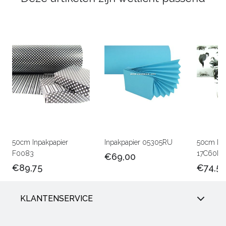
50cm Inpakpapier
Inpakpapier 05305RU
50cm Lux
F0083
17C60M
€69,00
€89,75
€74,5
KLANTENSERVICE