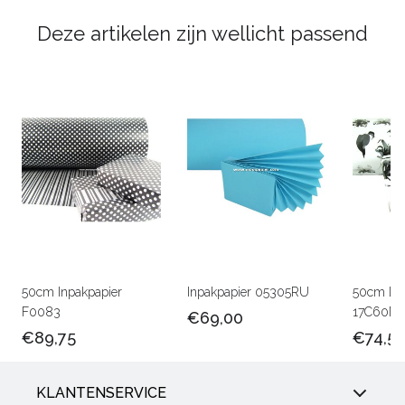
Deze artikelen zijn wellicht passend
50cm Inpakpapier
Inpakpapier 05305RU
50cm Lux
F0083
17C60M
€69,00
€89,75
€74,5
KLANTENSERVICE