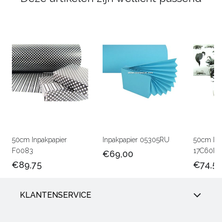
50cm Inpakpapier
Inpakpapier 05305RU
50cm Lux
F0083
17C60M
€69,00
€89,75
€74,5
KLANTENSERVICE