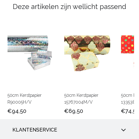
Deze artikelen zijn wellicht passend
50cm Kerstpapier
50cm Kerstpapier
50cm Ker
R90005H/V
15767004M/V
1335380
€94,50
€69,50
€74,5
KLANTENSERVICE