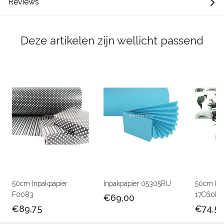
Reviews
Deze artikelen zijn wellicht passend
50cm Inpakpapier
Inpakpapier 05305RU
50cm Lux
F0083
17C60M
€69,00
€89,75
€74,5