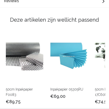
Reviews
Deze artikelen zijn wellicht passend
50cm Inpakpapier
Inpakpapier 05305RU
50cm Lux
F0083
17C60M
€69,00
€89,75
€74,5