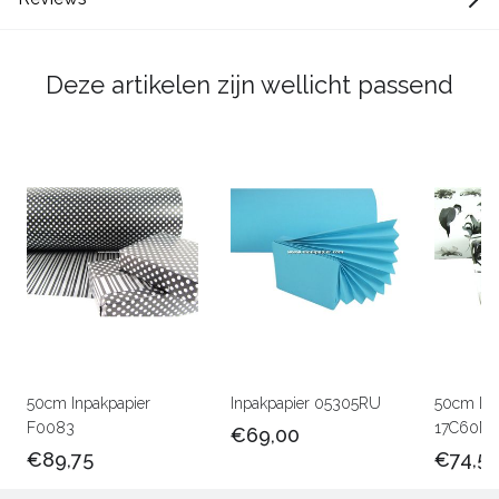
Deze artikelen zijn wellicht passend
50cm Inpakpapier
Inpakpapier 05305RU
50cm Lux
F0083
17C60M
€69,00
€89,75
€74,5