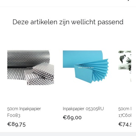
Deze artikelen zijn wellicht passend
50cm Inpakpapier
Inpakpapier 05305RU
50cm Lux
F0083
17C60M
€69,00
€89,75
€74,5