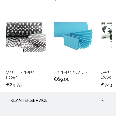
50cm Inpakpapier
Inpakpapier 05305RU
50cm Lux
F0083
17C60M
€69,00
€89,75
€74,5
KLANTENSERVICE