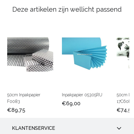
Deze artikelen zijn wellicht passend
50cm Inpakpapier
Inpakpapier 05305RU
50cm Lux
F0083
17C60M
€69,00
€89,75
€74,5
KLANTENSERVICE