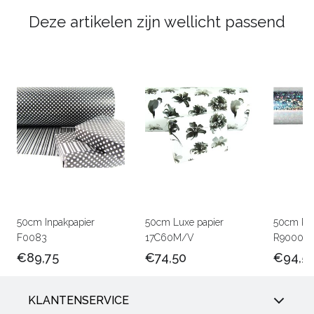
Deze artikelen zijn wellicht passend
50cm Inpakpapier
50cm Luxe papier
50cm Ker
F0083
17C60M/V
R90005
€89,75
€74,50
€94,5
KLANTENSERVICE