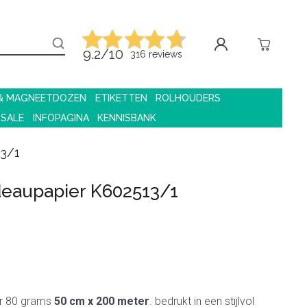
9.2/10
316 reviews
 & MAGNEETDOZEN
ETIKETTEN
ROLHOUDERS
 SALE
INFOPAGINA
KENNISBANK
3/1
eaupapier K602513/1
r 80 grams
50 cm x 200 meter
. bedrukt in een stijlvol