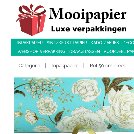
INPAKPAPIER
SINT/KERST PAPIER
KADO ZAKJES
DECO
WEBSHOP VERPAKKING
DRAAGTASSEN
VOORDEEL PA
Categorie
Inpakpapier
Rol 50 cm breed