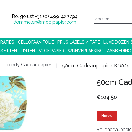
Bel gerust
+31 (0) 499-422794
dommelen@mooipapier.com
RATIES
CELLOFAAN FOLIE
PRIJS LABELS / TAPE
LUXE DOZEN
KKETTEN
LINTEN
VLOEIPAPIER
WIJNVERPAKKING
AANBIEDING
Trendy Cadeaupapier
50cm Cadeaupapier K60251
50cm Cad
€104,50
Nieuw
Rol cadeaupapie