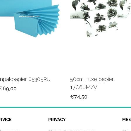
Inpakpapier 05305RU
50cm Luxe papier
17C60M/V
€69,00
€74,50
RVICE
PRIVACY
MEE