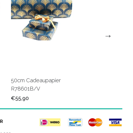
50cm Cadeaupapier
50cm Luxe papier
R78601B/V
R80501M/V
€55,90
€78,50
R