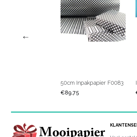
upapier bedrukt
50cm Inpakpapier F0083
/logo
€89,75
50
KLANTENSE