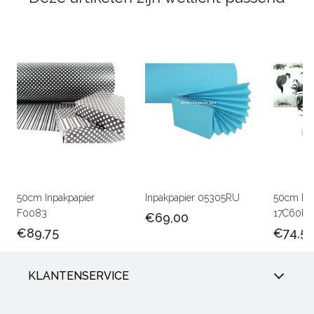
50cm Inpakpapier
Inpakpapier 05305RU
50cm Lux
F0083
17C60M
€69,00
€89,75
€74,5
KLANTENSERVICE