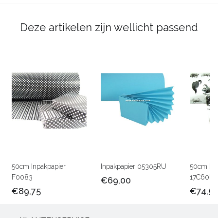
Deze artikelen zijn wellicht passend
50cm Inpakpapier
Inpakpapier 05305RU
50cm Lux
F0083
17C60M
€69,00
€89,75
€74,5