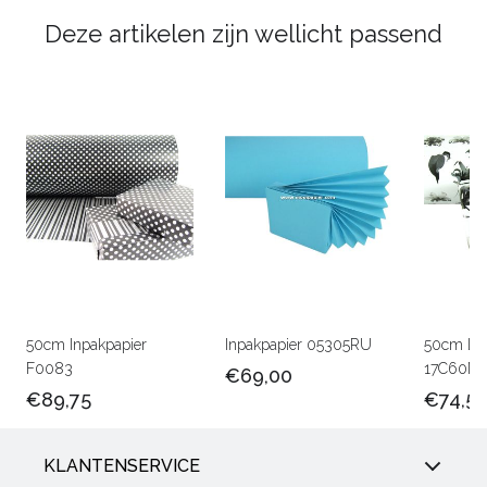
Deze artikelen zijn wellicht passend
50cm Inpakpapier
Inpakpapier 05305RU
50cm Lux
F0083
17C60M
€69,00
€89,75
€74,5
KLANTENSERVICE