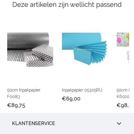
Deze artikelen zijn wellicht passend
50cm Inpakpapier
Inpakpapier 05305RU
50cm Kin
F0083
K602047
€69,00
€89,75
€98,5
KLANTENSERVICE