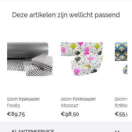
Deze artikelen zijn wellicht passend
50cm Inpakpapier
50cm Kinderpapier
50cm Ca
F0083
K602047
R78601
€89,75
€98,50
€55,9
KLANTENSERVICE