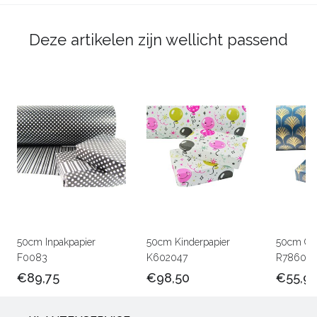
Deze artikelen zijn wellicht passend
50cm Inpakpapier
50cm Kinderpapier
50cm Ca
F0083
K602047
R78601
€89,75
€98,50
€55,9