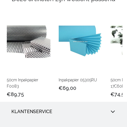
50cm Inpakpapier
Inpakpapier 05305RU
50cm Lux
F0083
17C60M
€69,00
€89,75
€74,5
KLANTENSERVICE