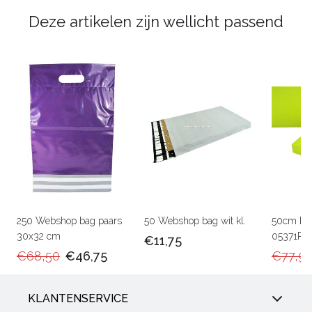
Deze artikelen zijn wellicht passend
250 Webshop bag paars
50 Webshop bag wit kl.
50cm Ka
30x32 cm
05371RU
€11,75
€68,50
€46,75
€77,9
KLANTENSERVICE