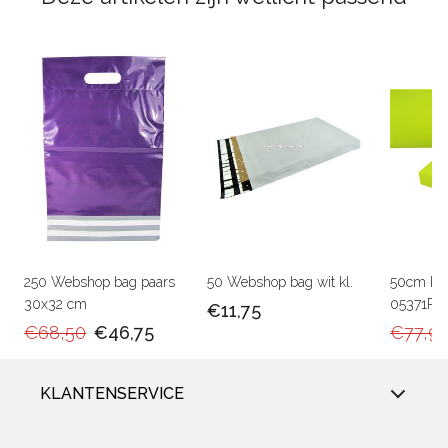
250 Webshop bag paars
50 Webshop bag wit kl.
50cm Ka
30x32 cm
05371RU
€11,75
€68,50
€46,75
€77,9
KLANTENSERVICE