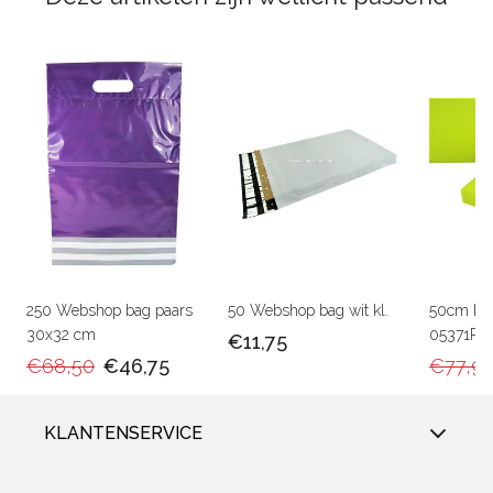
250 Webshop bag paars
50 Webshop bag wit kl.
50cm Ka
30x32 cm
05371RU
€11,75
€68,50
€46,75
€77,9
KLANTENSERVICE