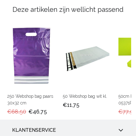
Deze artikelen zijn wellicht passend
250 Webshop bag paars
50 Webshop bag wit kl.
50cm Ka
30x32 cm
05371RU
€11,75
€68,50
€46,75
€77,9
KLANTENSERVICE