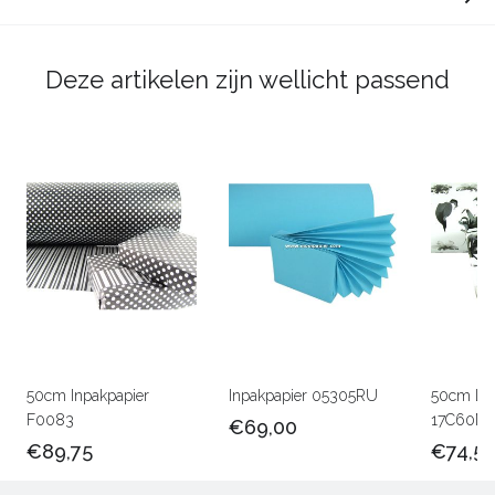
Deze artikelen zijn wellicht passend
50cm Inpakpapier
Inpakpapier 05305RU
50cm Lux
F0083
17C60M
€69,00
€89,75
€74,5