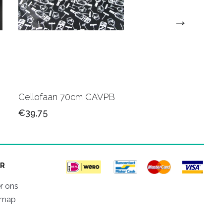
Cellofaan 70cm CAVPB
Cellofaan 50 cm 500
€39,75
€41,75
R
r ons
emap