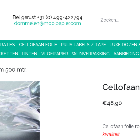
Bel gerust
+31 (0) 499-422794
dommelen@mooipapier.com
RATIES
CELLOFAAN FOLIE
PRIJS LABELS / TAPE
LUXE DOZEN
KKETTEN
LINTEN
VLOEIPAPIER
WIJNVERPAKKING
AANBIEDING
m 500 mtr.
Cellofaan
€48,90
Cellofaan folie ro
kwaliteit.