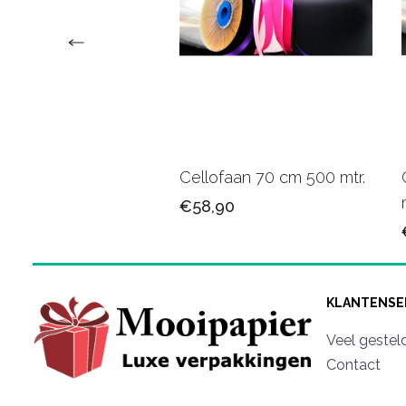
faan 70cm 7442PB
Cellofaan 70 cm 500 mtr.
75
€58,90
KLANTENSE
Veel gestel
Contact