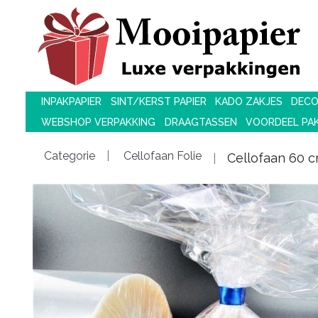
INPAKPAPIER
SINT/KERST PAPIER
KADO ZAKJES
DECO
WEBSHOP VERPAKKING
DRAAGTASSEN
VOORDEEL PA
Categorie
Cellofaan Folie
Cellofaan 60 c