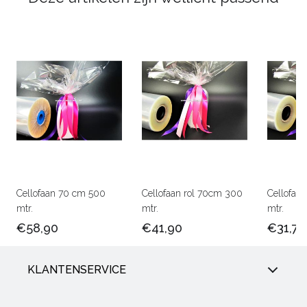
Cellofaan 70 cm 500
Cellofaan rol 70cm 300
Cellofaa
mtr.
mtr.
mtr.
€58,90
€41,90
€31,75
KLANTENSERVICE