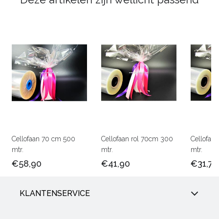
Cellofaan 70 cm 500
Cellofaan rol 70cm 300
Cellofaa
mtr.
mtr.
mtr.
€58,90
€41,90
€31,75
KLANTENSERVICE