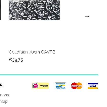
Cellofaan 70cm CAVPB
Cellofaan 50 cm 500
€39,75
€41,75
R
r ons
emap