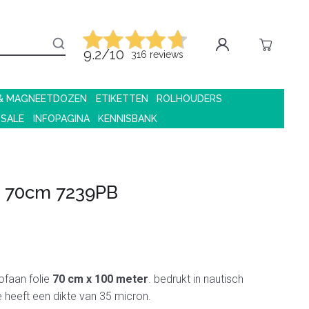
9.2/10
316 reviews
 & MAGNEETDOZEN
ETIKETTEN
ROLHOUDERS
 SALE
INFOPAGINA
KENNISBANK
n 70cm 7239PB
ofaan folie
70 cm x 100 meter
. bedrukt in nautisch
e heeft een dikte van 35 micron.