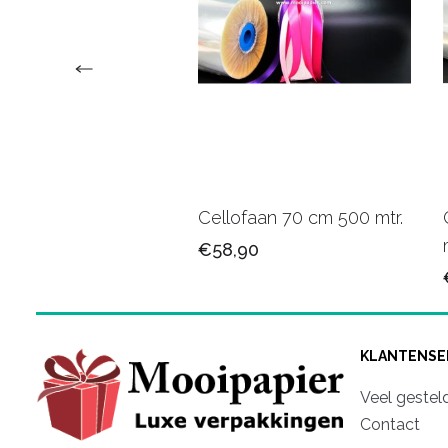
faan 70cm 7442PB
Cellofaan 70 cm 500 mtr.
75
€58,90
KLANTENSE
Veel gestel
Contact