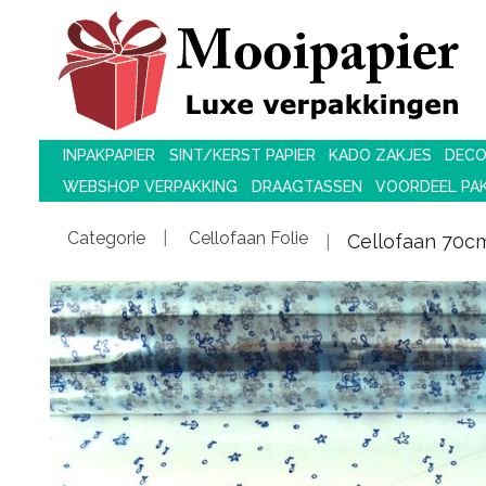
INPAKPAPIER
SINT/KERST PAPIER
KADO ZAKJES
DECO
WEBSHOP VERPAKKING
DRAAGTASSEN
VOORDEEL PA
Categorie
Cellofaan Folie
Cellofaan 70c