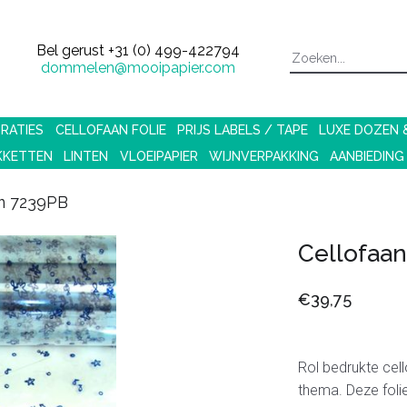
Bel gerust
+31 (0) 499-422794
dommelen@mooipapier.com
RATIES
CELLOFAAN FOLIE
PRIJS LABELS / TAPE
LUXE DOZEN
KKETTEN
LINTEN
VLOEIPAPIER
WIJNVERPAKKING
AANBIEDING
m 7239PB
Cellofaa
€39,75
Rol bedrukte cell
thema. Deze foli