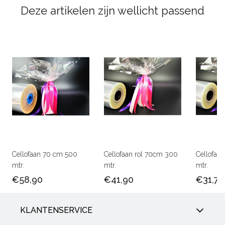
Deze artikelen zijn wellicht passend
Cellofaan 70 cm 500
Cellofaan rol 70cm 300
Cellofaa
mtr.
mtr.
mtr.
€58,90
€41,90
€31,75
KLANTENSERVICE