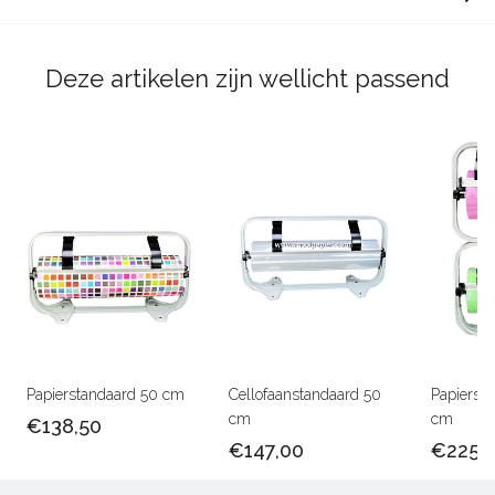
Deze artikelen zijn wellicht passend
Papierstandaard 50 cm
Cellofaanstandaard 50
Papierst
cm
cm
€138,50
€147,00
€225,