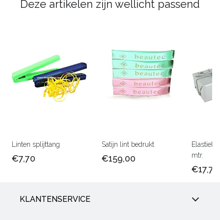
Deze artikelen zijn wellicht passend
Linten splijttang
Satijn lint bedrukt
Elastiek 
mtr.
€7,70
€159,00
€17,75
KLANTENSERVICE