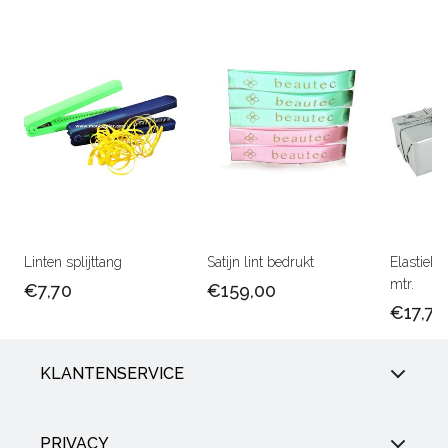
Linten splijttang
Satijn lint bedrukt
Elastiek 
mtr.
€7,70
€159,00
€17,75
KLANTENSERVICE
PRIVACY