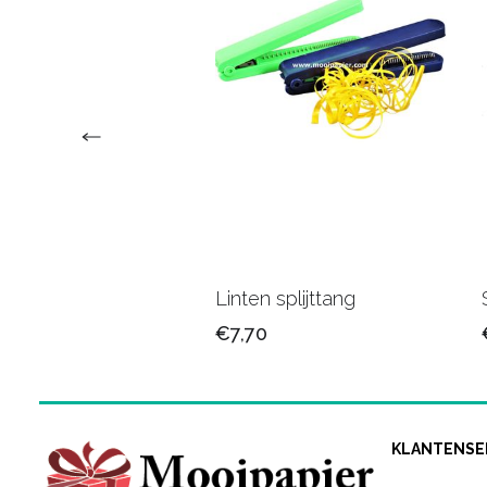
n band 15 mm
Linten splijttang
90
€7,70
KLANTENSE