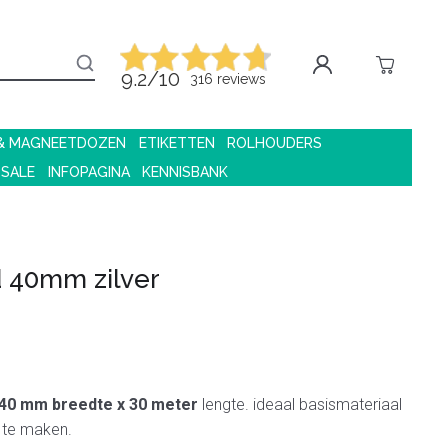
9.2/10
316 reviews
 & MAGNEETDOZEN
ETIKETTEN
ROLHOUDERS
 SALE
INFOPAGINA
KENNISBANK
 40mm zilver
40 mm breedte x 30 meter
lengte. ideaal basismateriaal
 te maken.