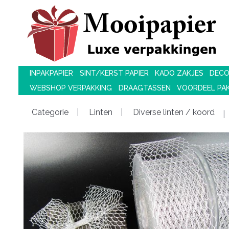
INPAKPAPIER
SINT/KERST PAPIER
KADO ZAKJES
DECO
WEBSHOP VERPAKKING
DRAAGTASSEN
VOORDEEL PA
Categorie
Linten
Diverse linten / koord