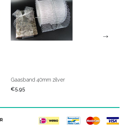
Gaasband 40mm zilver
Paper Raffia 65
€5,95
€4,75
R