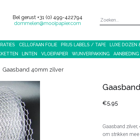
Bel gerust
+31 (0) 499-422794
dommelen@mooipapier.com
RATIES
CELLOFAAN FOLIE
PRIJS LABELS / TAPE
LUXE DOZEN
KKETTEN
LINTEN
VLOEIPAPIER
WIJNVERPAKKING
AANBIEDING
Gaasband 40mm zilver
Gaasband
€5,95
Gaasband zilver,
om strikken mee