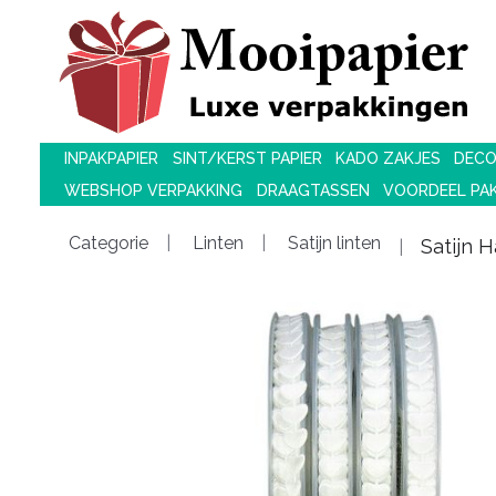
INPAKPAPIER
SINT/KERST PAPIER
KADO ZAKJES
DECO
WEBSHOP VERPAKKING
DRAAGTASSEN
VOORDEEL PA
Categorie
Linten
Satijn linten
Satijn 