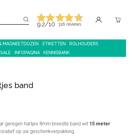
9.2/10
316 reviews
 & MAGNEETDOZEN
ETIKETTEN
ROLHOUDERS
 SALE
INFOPAGINA
KENNISBANK
rtjes band
ar geregen hartjes 8mm breedte band wit
15 meter
coratief op uw geschenkverpakking.