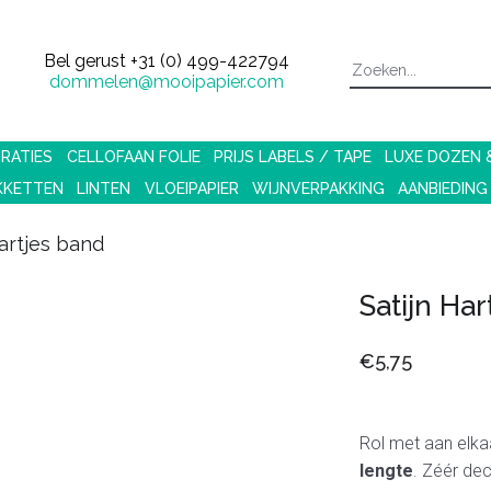
Bel gerust
+31 (0) 499-422794
dommelen@mooipapier.com
RATIES
CELLOFAAN FOLIE
PRIJS LABELS / TAPE
LUXE DOZEN
KKETTEN
LINTEN
VLOEIPAPIER
WIJNVERPAKKING
AANBIEDING
Hartjes band
Satijn Ha
€5,75
Rol met aan elka
lengte
. Zéér de