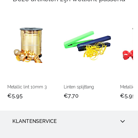
Metallic lint 10mm 3
Linten splijttang
Metallic 
€5,95
€7,70
€5,95
KLANTENSERVICE